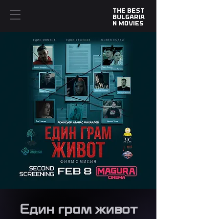
​The Best
Bulgaria
n Movies
Един грам живот