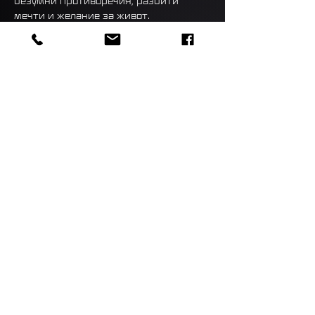
безумни противоречия, разбити 
мечти и желание за живот. 
Истинските събития, които представя 
„Един грам живот”, зазягат дълбоко 
връзката дете - родител, родител - 
дете и разкриват дълбоките лични, 
семейни и социални последствия от 
употребата на наркотици сред 
младите.
© 2025 MAGURA CINEMA™ All Rights Reserved.
This site is protected by reCAPTCHA and the Google
Privacy Policy
and
Terms of Service
refund policy​