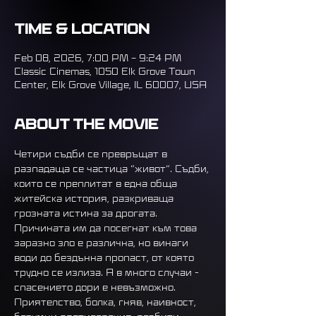
Time & Location
Feb 08, 2026, 7:00 PM – 9:24 PM
Classic Cinemas, 1050 Elk Grove Town
Center, Elk Grove Village, IL 60007, USA
About the movie
Четири съдби се превръщат в 
разпадаща се частица “живот“. Съдби, 
които се преплитат в една обща 
житейска история, разкриваща 
грозната истина за дрогата. 
Причината им да посегнат към това 
заразно зло е различна, но винаги 
води до бездънна пропаст, от която 
трудно се излиза. А в много случаи - 
спасението дори е невъзможно.  
Приятелство, болка, гняв, наивност, 