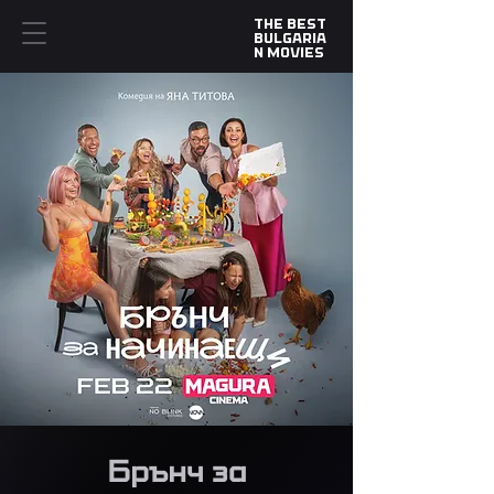
​The Best
Bulgaria
n Movies
Брънч за