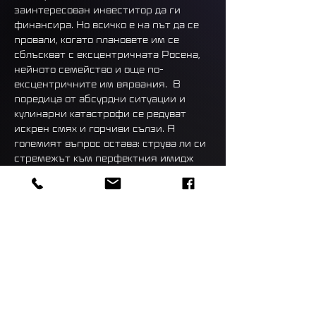
заинтересован инвеститор да ги 
финансира. Но всичко е на път да се 
провали, когато плановете им се 
сблъскват с ексцентричната Росена, 
нейното семейство и още по-
ексцентричните им вярвания.  В 
поредица от абсурдни ситуации и 
кулинарни катастрофи се редуват 
искрен смях и горчиви сълзи. А 
големият въпрос остава: струва ли си 
стремежът към перфектния имидж 
или рецептата за истинско щастие се 
крие някъде другаде?
ОРЛИН ПАВЛОВ     ВАЛЕНТИНА 
КАРОЛЕВА     АЛЕКСАНДРА 
СЪРЧАДЖИЕВА     СТИЛИЯН 
СТОЯНОВ     ЖАКЛИН ДОЧЕВА     АЯ 
АЛЕКСИЕВ     АЛИНА ДАНЧЕВА
сценаристи ЯНА ТИТОВА и 
ВИКТОРИЯ РАДОСЛАВОВА 