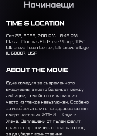
Начинаещи
Time & Location
Feb 22, 2026, 7:00 PM – 8:45 PM
Classic Cinemas Elk Grove Village, 1050
Elk Grove Town Center, Elk Grove Village,
IL 60007, USA
About the movie
Една комедия за съвременното 
ежедневие, в което балансът между 
амбиции, семейство и хармония 
често изглежда невъзможен. Особено 
за изобретателите на здравословния 
смарт часовник ЖАНИ –  Крум и 
Жана.  Заплашени от пълен фалит, 
двамата  организират бляскав обяд, 
за да убедят единствения 